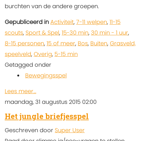
burchten van de andere groepen.
Gepubliceerd in
Activiteit
,
7-11 welpen
,
11-15
scouts
,
Sport & Spel
,
15-30 min
,
30 min - 1 uur
,
8-15 personen
,
15 of meer
,
Bos
,
Buiten
,
Grasveld,
speelveld
,
Overig
,
5-15 min
Getagged onder
Bewegingsspel
Lees meer...
maandag, 31 augustus 2015 02:00
Het jungle briefjesspel
Geschreven door
Super User
Raad door slimme ja/nee-vragen te stellen