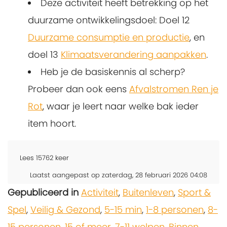
Deze activiteit heeft betrekking op het
duurzame ontwikkelingsdoel: Doel 12
Duurzame consumptie en productie
, en
doel 13
Klimaatsverandering aanpakken
.
Heb je de basiskennis al scherp?
Probeer dan ook eens
Afvalstromen Ren je
Rot
, waar je leert naar welke bak ieder
item hoort.
Lees
15762
keer
Laatst aangepast op zaterdag, 28 februari 2026 04:08
Gepubliceerd in
Activiteit
,
Buitenleven
,
Sport &
Spel
,
Veilig & Gezond
,
5-15 min
,
1-8 personen
,
8-
15 personen
,
15 of meer
,
7-11 welpen
,
Binnen
,