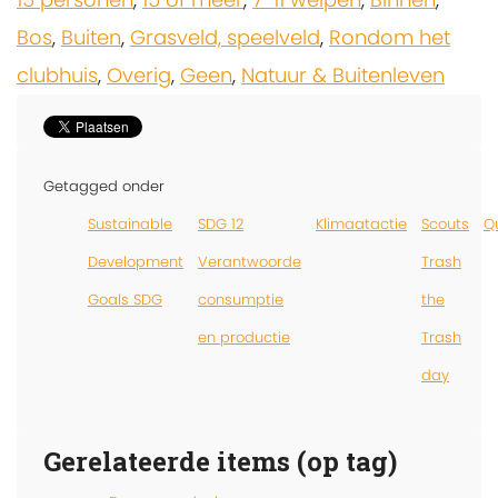
Bos
,
Buiten
,
Grasveld, speelveld
,
Rondom het
clubhuis
,
Overig
,
Geen
,
Natuur & Buitenleven
Getagged onder
Sustainable
SDG 12
Klimaatactie
Scouts
Q
Development
Verantwoorde
Trash
Goals SDG
consumptie
the
en productie
Trash
day
Gerelateerde items (op tag)