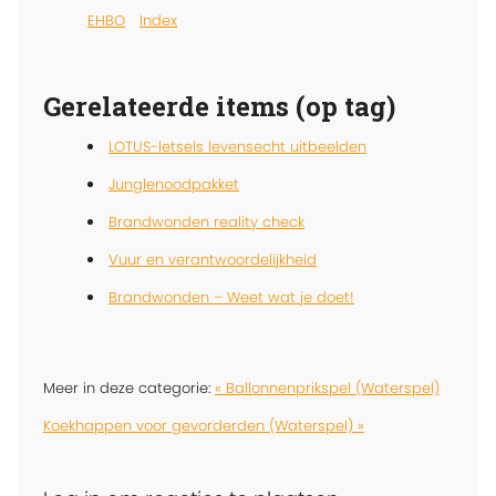
EHBO
Index
Gerelateerde items (op tag)
LOTUS-letsels levensecht uitbeelden
Junglenoodpakket
Brandwonden reality check
Vuur en verantwoordelijkheid
Brandwonden – Weet wat je doet!
Meer in deze categorie:
« Ballonnenprikspel (Waterspel)
Koekhappen voor gevorderden (Waterspel) »