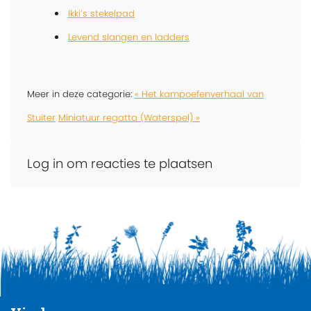
Ikki’s stekelpad
Levend slangen en ladders
Meer in deze categorie:
« Het kampoefenverhaal van
Stuiter
Miniatuur regatta (Waterspel) »
Log in om reacties te plaatsen