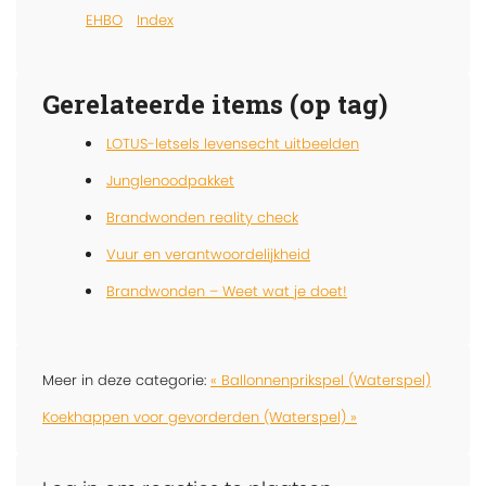
EHBO
Index
Gerelateerde items (op tag)
LOTUS-letsels levensecht uitbeelden
Junglenoodpakket
Brandwonden reality check
Vuur en verantwoordelijkheid
Brandwonden – Weet wat je doet!
Meer in deze categorie:
« Ballonnenprikspel (Waterspel)
Koekhappen voor gevorderden (Waterspel) »