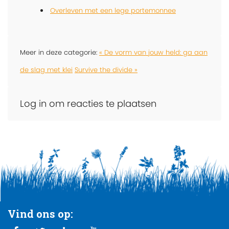
Overleven met een lege portemonnee
Meer in deze categorie:
« De vorm van jouw held: ga aan
de slag met klei
Survive the divide »
Log in om reacties te plaatsen
Vind ons op: