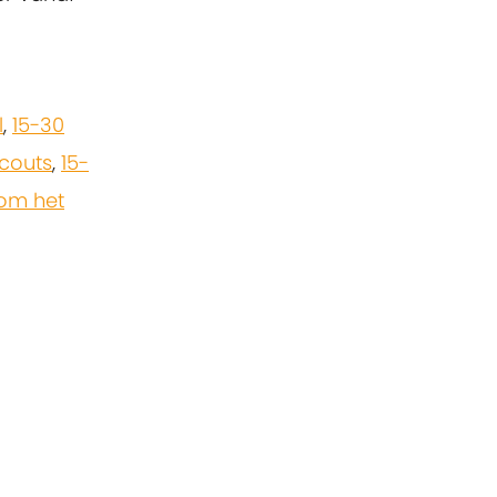
l
,
15-30
scouts
,
15-
om het