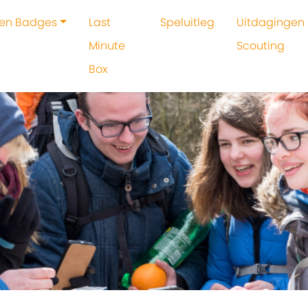
 en Badges
Last
Speluitleg
Uitdagingen 
Minute
Scouting
Box