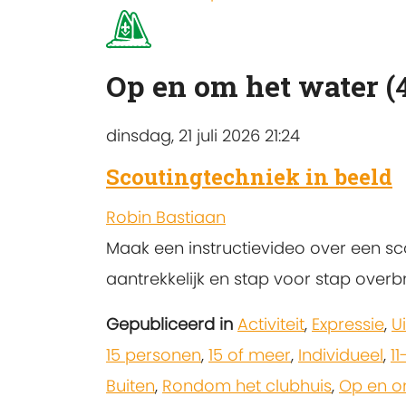
Op en om het water (
dinsdag, 21 juli 2026 21:24
Scoutingtechniek in beeld
Robin Bastiaan
Maak een instructievideo over een scou
aantrekkelijk en stap voor stap overb
Gepubliceerd in
Activiteit
,
Expressie
,
U
15 personen
,
15 of meer
,
Individueel
,
11
Buiten
,
Rondom het clubhuis
,
Op en o