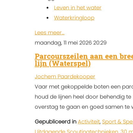
Leven in het water
Waterkringloop
Lees meer...
maandag, 11 mei 2026 20:29
Parcourszeilen aan een bre
lijn (Waterspel)
Jochem Paardekooper
Vaar met gekoppelde boten een par
houd de lijnen heel door behendig te 
overstag te gaan en goed samen te 
Gepubliceerd in
Activiteit
,
Sport & Spe
Uitdagende Scoutingtechnieken
,
30 m