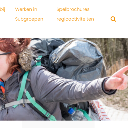
bij
Werken in
Spelbrochures
Subgroepen
regioactiviteiten