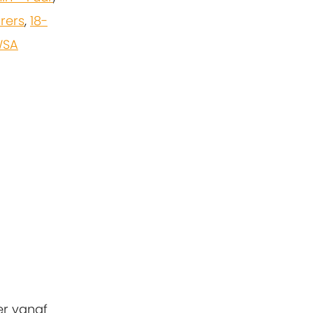
orers
,
18-
SA
er vanaf