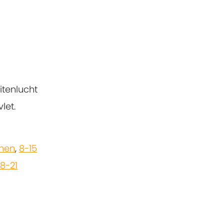
itenlucht
let.
onen
,
8-15
18-21