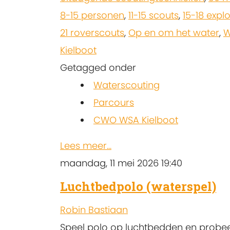
8-15 personen
,
11-15 scouts
,
15-18 expl
21 roverscouts
,
Op en om het water
,
W
Kielboot
Getagged onder
Waterscouting
Parcours
CWO WSA Kielboot
Lees meer...
maandag, 11 mei 2026 19:40
Luchtbedpolo (waterspel)
Robin Bastiaan
Speel polo op luchtbedden en probe