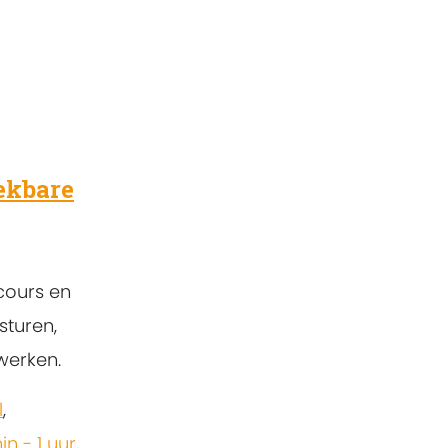
ekbare
cours en
sturen,
werken.
l
,
in - 1 uur
,