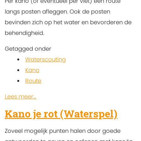
Per kano (of eventueel per vlet) een route
langs posten afleggen. Ook de posten
bevinden zich op het water en bevorderen de
behendigheid.
Getagged onder
Waterscouting
Kano
Route
Lees meer...
Kano je rot (Waterspel)
Zoveel mogelijk punten halen door goede