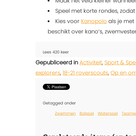
Maak het veld kleiner wanneer
Speel met korte rondes, zoda
Kies voor
Kanopolo
als je met
beschikt over kano’s, zwemvesten
Lees
420
keer
Gepubliceerd in
Activiteit
,
Sport & Spe
explorers
,
18-21 roverscouts
,
Op en om
Getagged onder
Zwemmen
Balspel
Waterspel
Teamwe