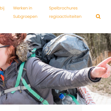
bij
Werken in
Spelbrochures
Subgroepen
regioactiviteiten