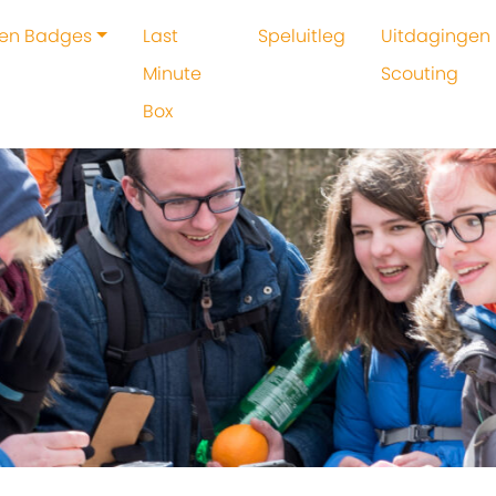
 en Badges
Last
Speluitleg
Uitdagingen 
Minute
Scouting
Box