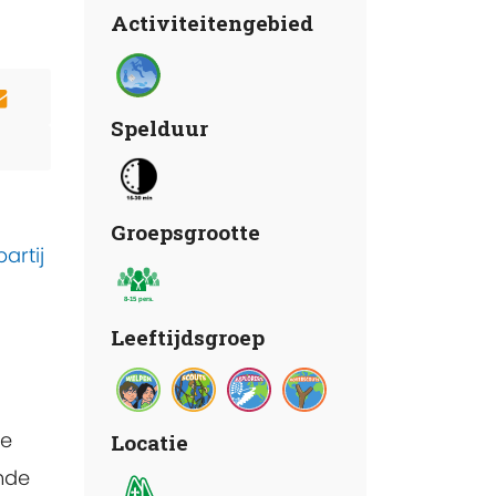
Activiteitengebied
Spelduur
Groepsgrootte
artij
Leeftijdsgroep
Ze
Locatie
nde