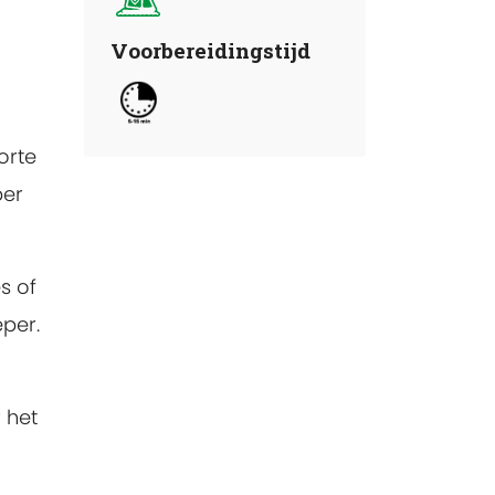
Voorbereidingstijd
orte
per
s of
per.
 het