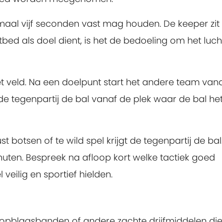
maal vijf seconden vast mag houden. De keeper zit
htbed als doel dient, is het de bedoeling om het luc
et veld. Na een doelpunt start het andere team van
t de tegenpartij de bal vanaf de plek waar de bal he
 botsen of te wild spel krijgt de tegenpartij de bal
inuten. Bespreek na afloop kort welke tactiek goed
veilig en sportief hielden.
 opblaasbanden of andere zachte drijfmiddelen di