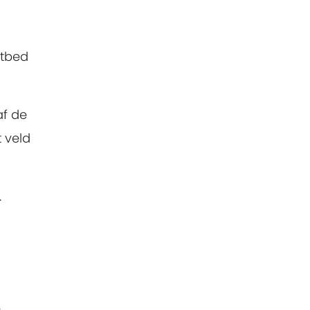
htbed
af de
t veld
.
e