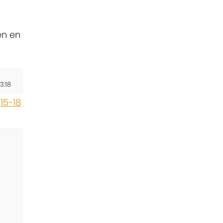
en en
3:18
,
15-18