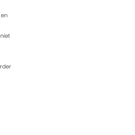
 en
niet
rder