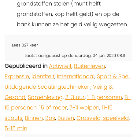
grondstoffen stelen (munt helft
grondstoffen, kop helft geld) en op de
bank kunnen ze het geld veilig wegzetten.
Lees
327
keer
Laatst aangepast op donderdag, 04 juni 2026 08:11
Gepubliceerd in
Activiteit
,
Buitenleven
,
Expressie
,
Identiteit
,
Internationaal
,
Sport & Spel
,
Uitdagende Scoutingtechnieken
,
Veilig &
Gezond
,
Samenleving
,
2-3 uur
,
1-8 personen
,
8-
15 personen
,
15 of meer
,
7-11 welpen
,
11-15
scouts
,
Binnen
,
Bos
,
Buiten
,
Grasveld, speelveld
,
5-15 min