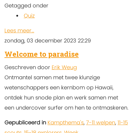
Getagged onder
Quiz
Lees meer...
zondag, 03 december 2023 22:29
Welcome to paradise
Geschreven door
Erik Weug
Ontmantel samen met twee klunzige
wetenschappers een kernbom op Hawaii,
ontdek hun snode plan en werk samen met
een undercover surfer om hen te ontmaskeren.
Gepubliceerd in
Kampthema's
,
7-11 welpen
,
11-15
scouts
,
15-18 explorers
,
Week