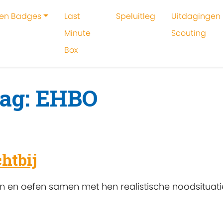
 en Badges
Last
Speluitleg
Uitdagingen 
Minute
Scouting
Box
oeken
EHBO
tag: EHBO
htbij
n en oefen samen met hen realistische noodsituati