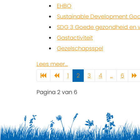
EHBO
Sustainable Development Goa
SDG 3 Goede gezondheid en w
Gastactiviteit
Gezelschapsspel
Lees meer...
1
2
3
4
...
6
Pagina 2 van 6