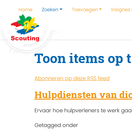
Home
Zoeken
Toevoegen
Insignes
Home
Zoeken
Kampen en kampthema's z
Toon items op 
Abonneren op deze RSS feed
Hulpdiensten van dic
Ervaar hoe hulpverleners te werk gaa
Getagged onder