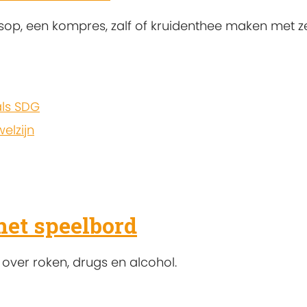
op, een kompres, zalf of kruidenthee maken met z
ls SDG
elzijn
het speelbord
over roken, drugs en alcohol.