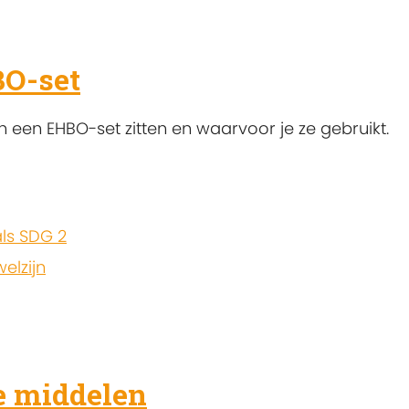
BO-set
 een EHBO-set zitten en waarvoor je ze gebruikt.
ls SDG 2
elzijn
e middelen