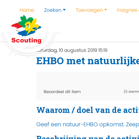
Home
Zoeken
Toevoegen
Insignes
Home
Zoeken
Kampen en kampthema's z
zaterdag, 10 augustus 2019 15:19
EHBO met natuurlijk
Beoordeel dit item
(0 stem
Waarom / doel van de acti
Geef een natuur-EHBO opkomst. Zeeps
Beschrijving van de activi