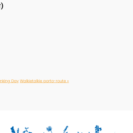
)
inking Day
Walkietalkie porto-route »