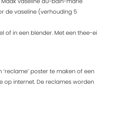
e. Maak vaseline au-bain-marie
oor de vaseline (verhouding 5
l of in een blender. Met een thee-ei
n ‘reclame’ poster te maken of een
ie op internet. De reclames worden