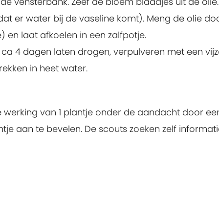
 de vensterbank. Zeef de bloem blaadjes uit de oli
dat er water bij de vaseline komt). Meng de olie d
e) en laat afkoelen in een zalfpotje.
 ca 4 dagen laten drogen, verpulveren met een vijze
rekken in heet water.
 werking van 1 plantje onder de aandacht door ee
e aan te bevelen. De scouts zoeken zelf informat