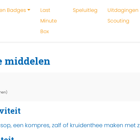
 en Badges
Last
Speluitleg
Uitdagingen 
Minute
Scouting
Box
oeken
Activiteit
EHBO met natuurlijke middelen
e middelen
men)
viteit
op, een kompres, zalf of kruidenthee maken met z
teit