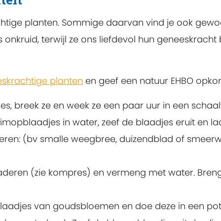
achtige planten. Sommige daarvan vind je ook gewo
onkruid, terwijl ze ons liefdevol hun geneeskracht
skrachtige planten
en geef een natuur EHBO opko
, breek ze en week ze een paar uur in een schaalt
imopblaadjes in water, zeef de blaadjes eruit en la
ren: (bv smalle weegbree, duizendblad of smeerwo
laderen (zie kompres) en vermeng met water. Breng
mblaadjes van goudsbloemen en doe deze in een pot