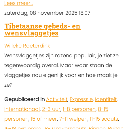
Lees meer...
zaterdag, 08 november 2025 18:07
Tibetaanse gebeds- en
wensvlaggetjes
Willeke Roeterdink
Wensvlaggetjes zijn razend populair, je ziet ze
tegenwoordig overal. Maar waar staan de
vlaggetjes nou eigenlijk voor en hoe maak je
ze?
Gepubliceerd in
Activiteit
,
Expressie
,
Identiteit
,
Internationaal
,
2-3 uur
,
1-8 personen
,
8-15
personen
,
15 of meer
,
7-11 welpen
,
11-15 scouts
,
15-18 explorers
,
18-21 roverscouts
,
Binnen
,
Buiten
,