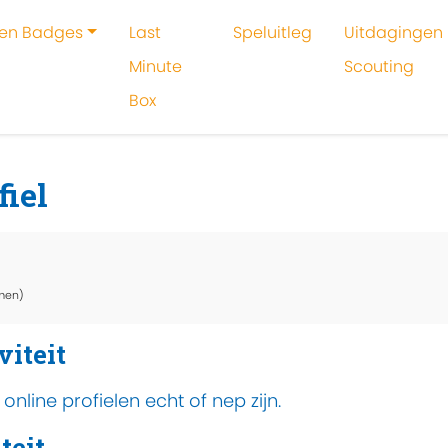
 en Badges
Last
Speluitleg
Uitdagingen 
Minute
Scouting
Box
oeken
Activiteit
Achter het online profiel
fiel
men)
viteit
nline profielen echt of nep zijn.
teit