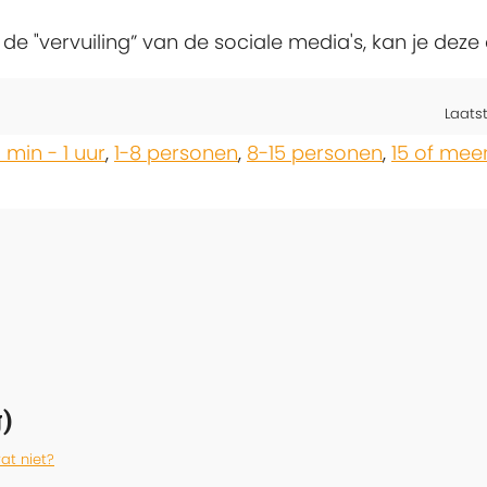
 de "vervuiling” van de sociale media's, kan je de
Laats
 min - 1 uur
,
1-8 personen
,
8-15 personen
,
15 of mee
)
at niet?