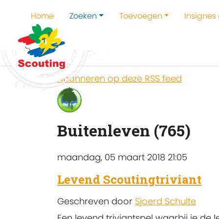
Home
Zoeken
Toevoegen
Insignes
Home
Zoeken
Kampen en kampthema's z
Abonneren op deze RSS feed
Buitenleven (765)
maandag, 05 maart 2018 21:05
Levend Scoutingtriviant
Geschreven door
Sjoerd Schulte
Een levend triviantspel waarbij je de