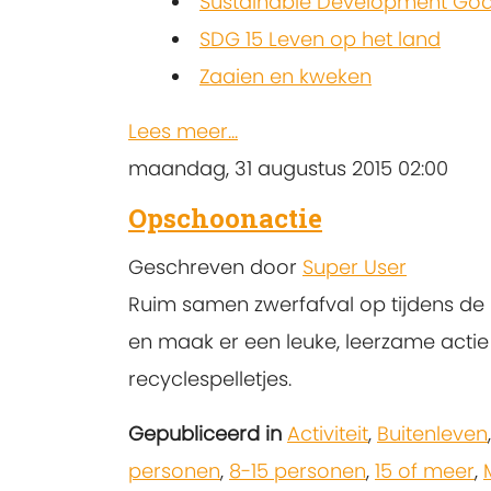
Sustainable Development Goa
SDG 15 Leven op het land
Zaaien en kweken
Lees meer...
maandag, 31 augustus 2015 02:00
Opschoonactie
Geschreven door
Super User
Ruim samen zwerfafval op tijdens d
en maak er een leuke, leerzame acti
recyclespelletjes.
Gepubliceerd in
Activiteit
,
Buitenleven
personen
,
8-15 personen
,
15 of meer
,