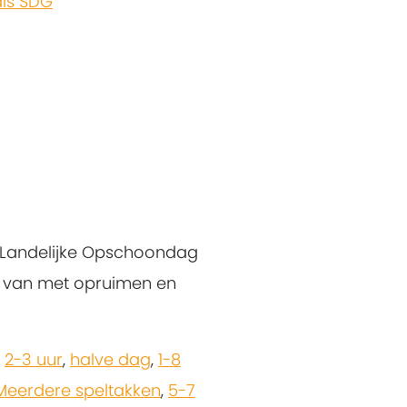
ls SDG
e Landelijke Opschoondag
e van met opruimen en
,
2-3 uur
,
halve dag
,
1-8
Meerdere speltakken
,
5-7