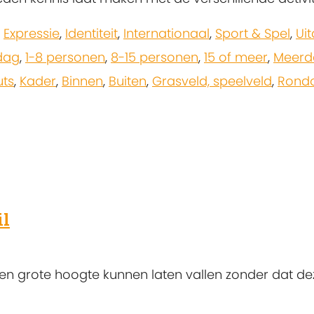
,
Expressie
,
Identiteit
,
Internationaal
,
Sport & Spel
,
Ui
dag
,
1-8 personen
,
8-15 personen
,
15 of meer
,
Meerd
uts
,
Kader
,
Binnen
,
Buiten
,
Grasveld, speelveld
,
Rondo
il
een grote hoogte kunnen laten vallen zonder dat de