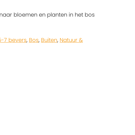
 naar bloemen en planten in het bos
5-7 bevers
,
Bos
,
Buiten
,
Natuur &