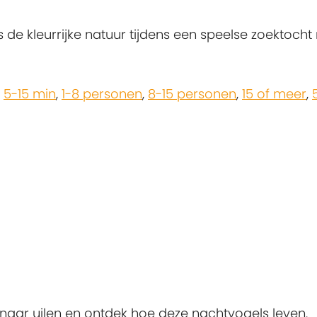
e kleurrijke natuur tijdens een speelse zoektocht
,
5-15 min
,
1-8 personen
,
8-15 personen
,
15 of meer
,
r naar uilen en ontdek hoe deze nachtvogels leven.