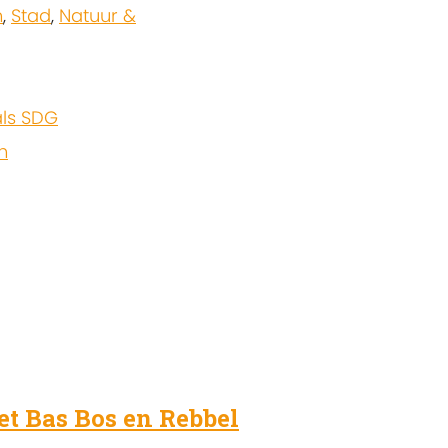
n
,
Stad
,
Natuur &
ls SDG
n
t Bas Bos en Rebbel