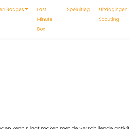
 en Badges
Last
Speluitleg
Uitdagingen 
Minute
Scouting
Box
oeken
Buitenleven
 leden kennis laat maken met de verschillende activ