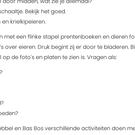
m door midden, wat zie je allemaal?
haaltje. Bekijk het goed.
 en krielkipeieren.
n met een flinke stapel prentenboeken en dieren f
’s over eieren. Druk begint zij er door te bladeren. 
op de foto's en platen te zien is. Vragen als:
?
d?
roeden?
el en Bas Bos verschillende activiteiten doen met