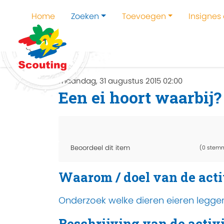
Home
Zoeken
Toevoegen
Insignes
Home
Zoeken
Kampen en kampthema's z
maandag, 31 augustus 2015 02:00
Een ei hoort waarbij?
Beoordeel dit item
(0 stem
Waarom / doel van de acti
Onderzoek welke dieren eieren leggen,
Beschrijving van de activi