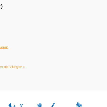
)
ieren
en als Vikingen »