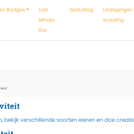
 en Badges
Last
Speluitleg
Uitdagingen 
Minute
Scouting
Box
oeken
Activiteit
Een ei hoort waarbij?
men)
viteit
 bekijk verschillende soorten eieren en doe creati
teit