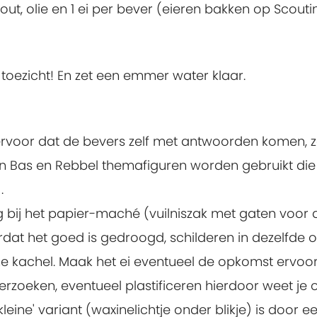
t, olie en 1 ei per bever (eieren bakken op Scout
toezicht! En zet een emmer water klaar.
 ervoor dat de bevers zelf met antwoorden komen, 
an Bas en Rebbel themafiguren worden gebruikt die
.
 bij het papier-maché (vuilniszak met gaten voor
at het goed is gedroogd, schilderen in dezelfde op
rme kachel. Maak het ei eventueel de opkomst ervoor
rzoeken, eventueel plastificeren hierdoor weet je o
'kleine' variant (waxinelichtje onder blikje) is door 