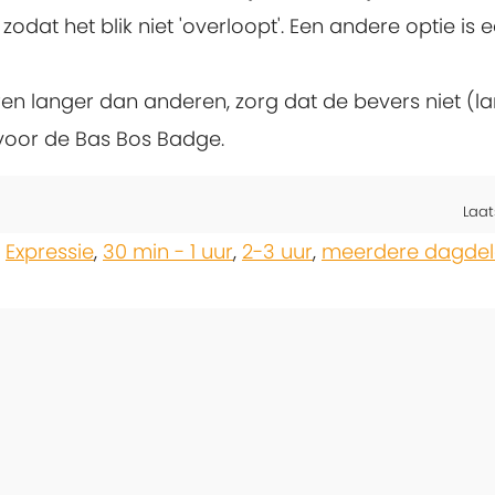
odat het blik niet 'overloopt'. Een andere optie 
ren langer dan anderen, zorg dat de bevers niet (l
n voor de Bas Bos Badge.
Laat
,
Expressie
,
30 min - 1 uur
,
2-3 uur
,
meerdere dagdel