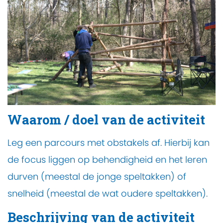
Waarom / doel van de activiteit
Leg een parcours met obstakels af. Hierbij kan
de focus liggen op behendigheid en het leren
durven (meestal de jonge speltakken) of
snelheid (meestal de wat oudere speltakken).
Beschrijving van de activiteit