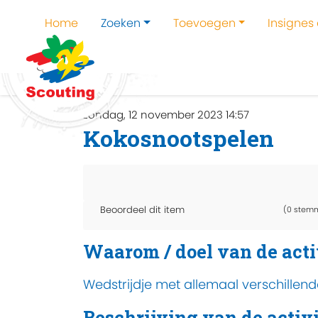
Home
Zoeken
Toevoegen
Insignes
Home
Zoeken
Kampen en kampthema's z
zondag, 12 november 2023 14:57
Kokosnootspelen
Beoordeel dit item
(0 stem
Waarom / doel van de acti
Wedstrijdje met allemaal verschillend
Beschrijving van de activi