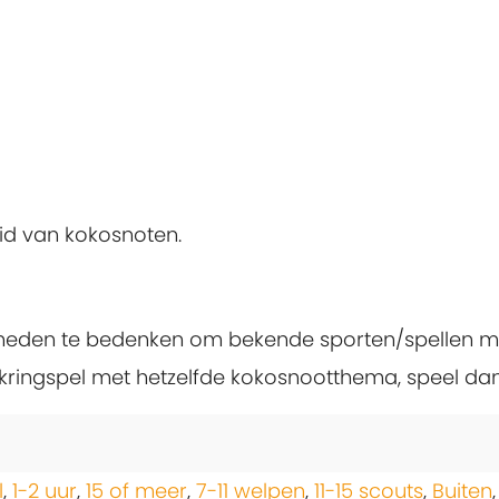
id van kokosnoten.
jkheden te bedenken om bekende sporten/spellen me
 kringspel met hetzelfde kokosnootthema, speel d
l
,
1-2 uur
,
15 of meer
,
7-11 welpen
,
11-15 scouts
,
Buiten