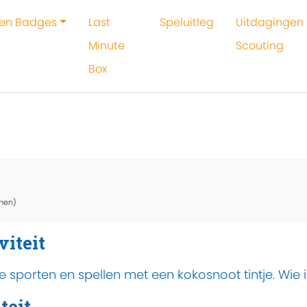
 en Badges
Last
Speluitleg
Uitdagingen 
Minute
Scouting
Box
oeken
Activiteit
Kokosnootspelen
men)
viteit
e sporten en spellen met een kokosnoot tintje. Wie 
teit