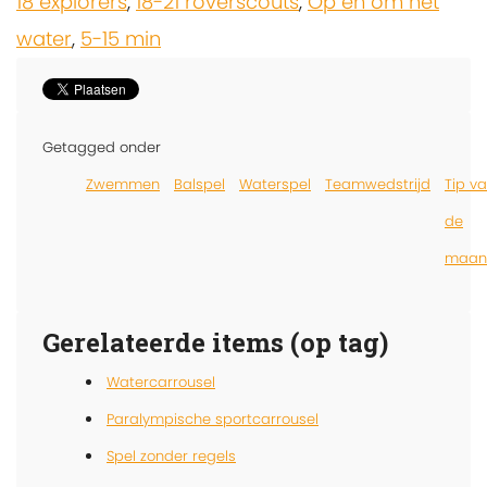
18 explorers
,
18-21 roverscouts
,
Op en om het
water
,
5-15 min
Getagged onder
Zwemmen
Balspel
Waterspel
Teamwedstrijd
Tip v
de
maan
Gerelateerde items (op tag)
Watercarrousel
Paralympische sportcarrousel
Spel zonder regels