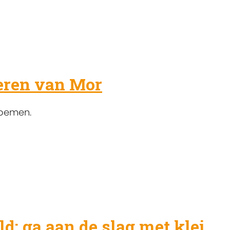
veren van Mor
noemen.
d: ga aan de slag met klei