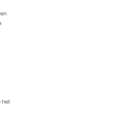
een
e
e het