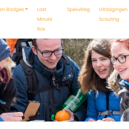
 en Badges
Last
Speluitleg
Uitdagingen 
Minute
Scouting
Box