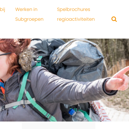
bij
Werken in
Spelbrochures
Subgroepen
regioactiviteiten