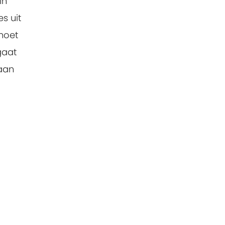
in
s uit
 moet
 gaat
 aan