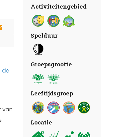
Activiteitengebied
Spelduur
Groepsgrootte
n de
Leeftijdsgroep
t van
e
Locatie