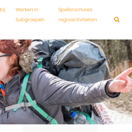
bij
Werken in
Spelbrochures
Subgroepen
regioactiviteiten