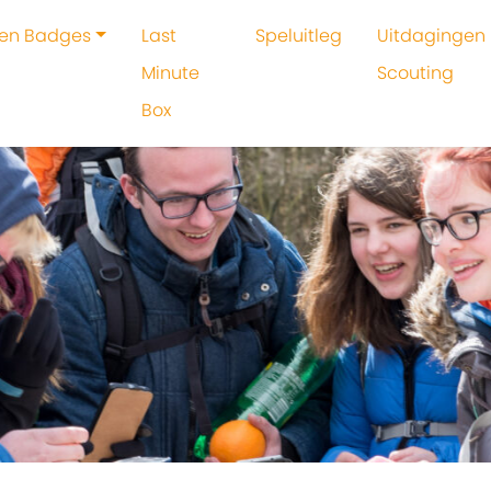
 en Badges
Last
Speluitleg
Uitdagingen 
Minute
Scouting
Box