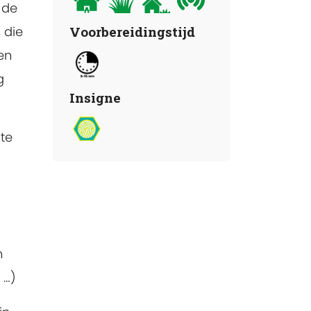
 de
 die
Voorbereidingstijd
en
g
Insigne
te
n
 …)