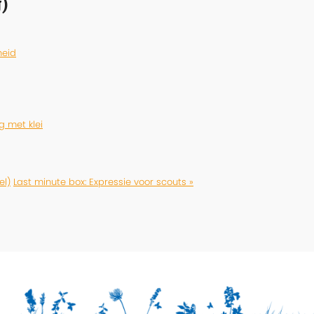
)
heid
g met klei
el)
Last minute box: Expressie voor scouts »