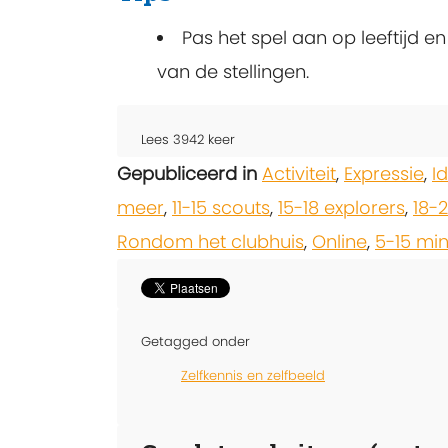
Pas het spel aan op leeftijd 
van de stellingen.
Lees
3942
keer
Gepubliceerd in
Activiteit
,
Expressie
,
Id
meer
,
11-15 scouts
,
15-18 explorers
,
18-
Rondom het clubhuis
,
Online
,
5-15 mi
Getagged onder
Zelfkennis en zelfbeeld