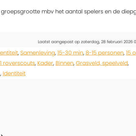
en groepsgrootte mbv het aantal spelers en de die
Laatst aangepast op zaterdag, 28 februari 2026 0
entiteit
,
Samenleving
,
15-30 min
,
8-15 personen
,
15 o
21 roverscouts
,
Kader
,
Binnen
,
Grasveld, speelveld
,
n
,
Identiteit