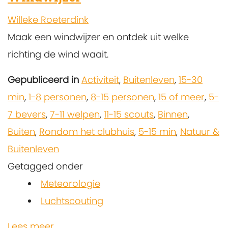
Willeke Roeterdink
Maak een windwijzer en ontdek uit welke
richting de wind waait.
Gepubliceerd in
Activiteit
,
Buitenleven
,
15-30
min
,
1-8 personen
,
8-15 personen
,
15 of meer
,
5-
7 bevers
,
7-11 welpen
,
11-15 scouts
,
Binnen
,
Buiten
,
Rondom het clubhuis
,
5-15 min
,
Natuur &
Buitenleven
Getagged onder
Meteorologie
Luchtscouting
Lees meer...