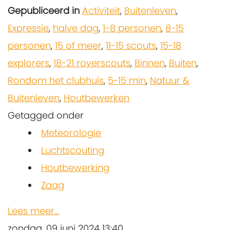
Gepubliceerd in
Activiteit
,
Buitenleven
,
Expressie
,
halve dag
,
1-8 personen
,
8-15
personen
,
15 of meer
,
11-15 scouts
,
15-18
explorers
,
18-21 roverscouts
,
Binnen
,
Buiten
,
Rondom het clubhuis
,
5-15 min
,
Natuur &
Buitenleven
,
Houtbewerken
Getagged onder
Meteorologie
Luchtscouting
Houtbewerking
Zaag
Lees meer...
zondag, 09 juni 2024 13:40