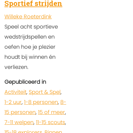
Sportief strijden
Willeke Roeterdink
Speel acht sportieve
wedstrijdspellen en
oefen hoe je plezier
houdt bij winnen én
verliezen.
Gepubliceerd in
Activiteit
,
Sport & Spel
,
1-2 uur
,
1-8 personen
,
8-
15 personen
,
15 of meer
,
7-11 welpen
,
11-15 scouts
,
15-18 explorers
,
Binnen
,