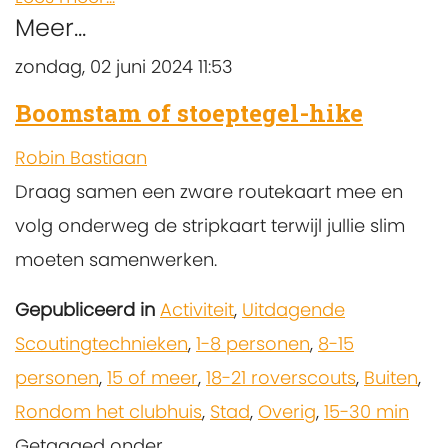
Meer...
zondag, 02 juni 2024 11:53
Boomstam of stoeptegel-hike
Robin Bastiaan
Draag samen een zware routekaart mee en
volg onderweg de stripkaart terwijl jullie slim
moeten samenwerken.
Gepubliceerd in
Activiteit
,
Uitdagende
Scoutingtechnieken
,
1-8 personen
,
8-15
personen
,
15 of meer
,
18-21 roverscouts
,
Buiten
,
Rondom het clubhuis
,
Stad
,
Overig
,
15-30 min
Getagged onder