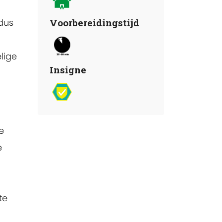
dus
Voorbereidingstijd
lige
Insigne
e
e
te