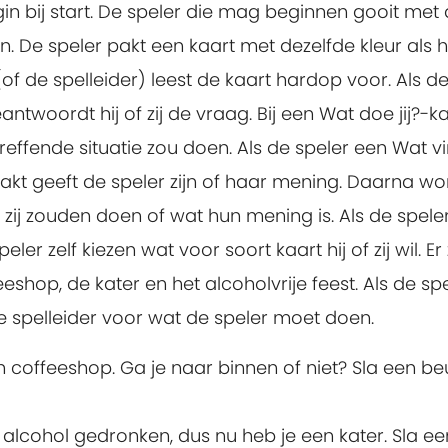
n bij start. De speler die mag beginnen gooit met
n. De speler pakt een kaart met dezelfde kleur als h
(of de spelleider) leest de kaart hardop voor. Als d
ntwoordt hij of zij de vraag. Bij een Wat doe jij?-k
betreffende situatie zou doen. Als de speler een Wat v
pakt geeft de speler zijn of haar mening. Daarna wo
ij zouden doen of wat hun mening is. Als de spele
 zelf kiezen wat voor soort kaart hij of zij wil. Er 
eshop, de kater en het alcoholvrije feest. Als de sp
 spelleider voor wat de speler moet doen.
n coffeeshop. Ga je naar binnen of niet? Sla een be
el alcohol gedronken, dus nu heb je een kater. Sla ee