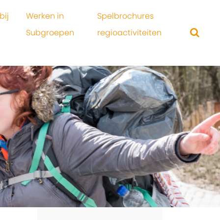
bij
Werken in
Spelbrochures
Subgroepen
regioactiviteiten