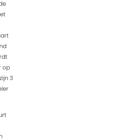
 de
et
e
aart
ind
rdt
r op
zijn 3
eler
urt
n