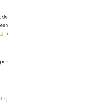
t de
 een
ut
in
open
 zij