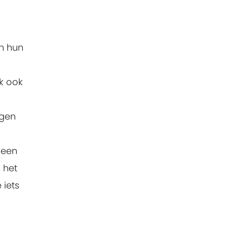
an hun
k ook
ngen
 een
 het
 iets