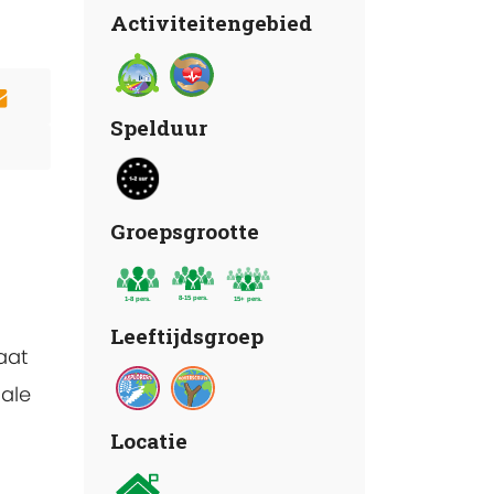
Activiteitengebied
Spelduur
Groepsgrootte
Leeftijdsgroep
aat
ale
Locatie