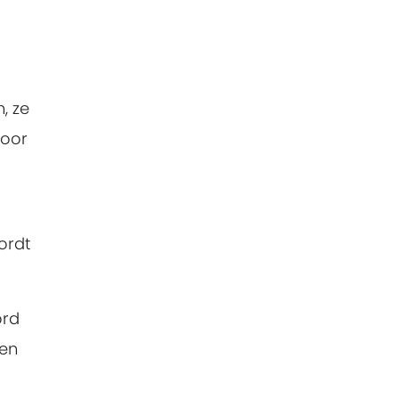
, ze
door
ordt
ord
nen