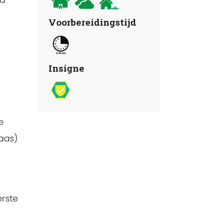
Voorbereidingstijd
Insigne
e
gaas)
erste