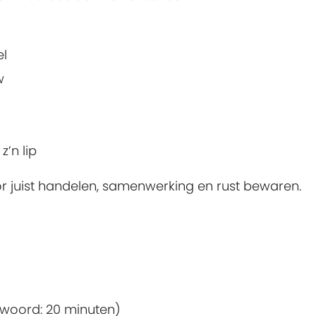
el
w
’n lip
or juist handelen, samenwerking en rust bewaren.
twoord: 20 minuten)