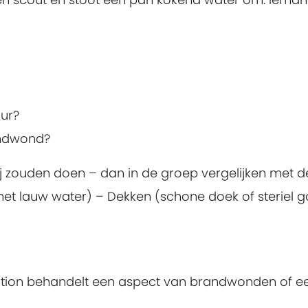
uur?
andwond?
ij zouden doen – dan in de groep vergelijken met d
n met lauw water) – Dekken (schone doek of steriel 
 station behandelt een aspect van brandwonden of e