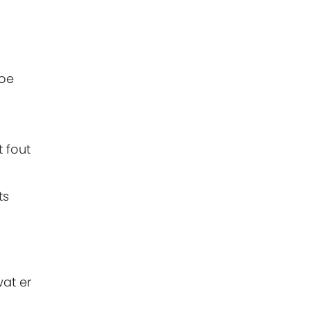
hoe
t fout
ts
wat er