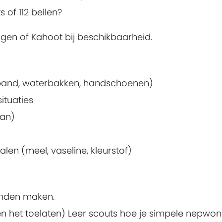
 of 112 bellen?
ingen of Kahoot bij beschikbaarheid.
band, waterbakken, handschoenen)
ituaties
aan)
en (meel, vaseline, kleurstof)
onden maken.
elen het toelaten) Leer scouts hoe je simpele nepwo