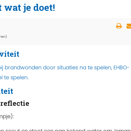
wat je doet!
men)
viteit
ij brandwonden door situaties na te spelen, EHBO-
l te spelen.
teit
reflectie
mpje):
een scout en stoot een pan kokend water om. Iema