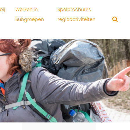
bij
Werken in
Spelbrochures
Subgroepen
regioactiviteiten