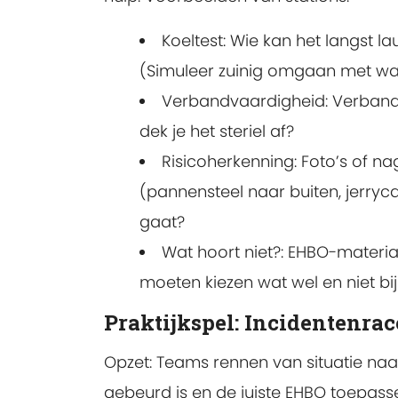
Koeltest: Wie kan het langst la
(Simuleer zuinig omgaan met wa
Verbandvaardigheid: Verban
dek je het steriel af?
Risicoherkenning: Foto’s of n
(pannensteel naar buiten, jerrycan
gaat?
Wat hoort niet?: EHBO-materiaal
moeten kiezen wat wel en niet b
Praktijkspel: Incidentenrac
Opzet: Teams rennen van situatie naar
gebeurd is en de juiste EHBO toepasse