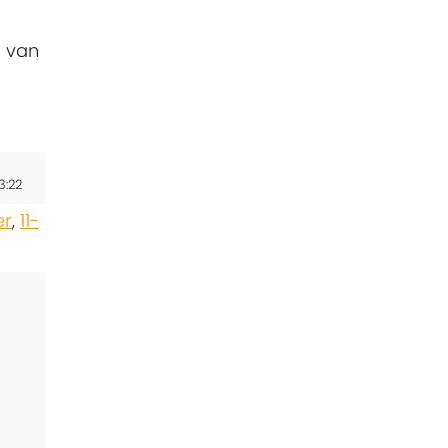
r van
3:22
er
,
11-