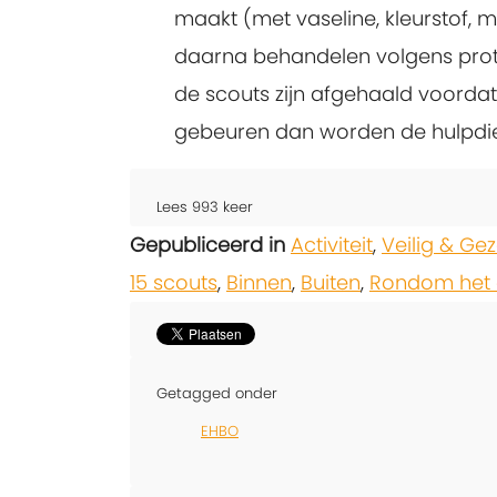
maakt (met vaseline, kleurstof, 
daarna behandelen volgens proto
de scouts zijn afgehaald voorda
gebeuren dan worden de hulpdien
Lees
993
keer
Gepubliceerd in
Activiteit
,
Veilig & Ge
15 scouts
,
Binnen
,
Buiten
,
Rondom het 
Getagged onder
EHBO