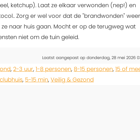
meel, ketchup). Laat ze elkaar verwonden (nep!) en
col.. Zorg er wel voor dat de "brandwonden" wee
t ze naar huis gaan. Mocht er op de terugweg wat
sten niet om de tuin geleid.
Laatst aangepast op donderdag, 28 mei 2026 0
zond
,
2-3 uur
,
1-8 personen
,
8-15 personen
,
15 of me
clubhuis
,
5-15 min
,
Veilig & Gezond