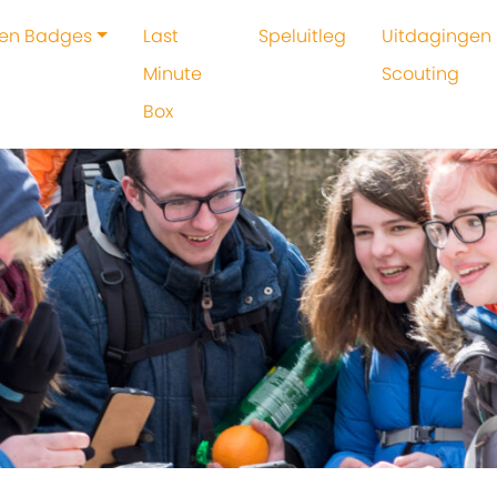
 en Badges
Last
Speluitleg
Uitdagingen 
Minute
Scouting
Box