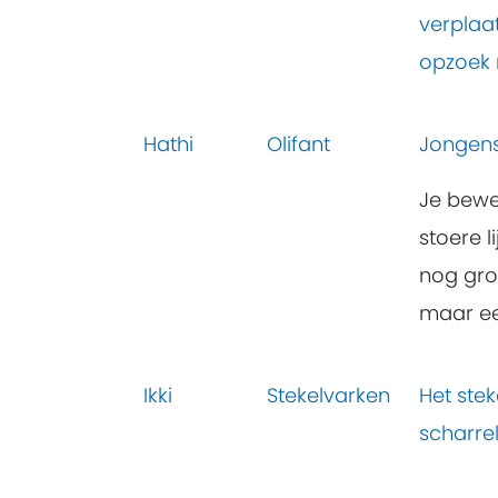
verplaat
opzoek 
Hathi
Olifant
Jongens 
Je bewe
stoere l
nog gro
maar ee
Ikki
Stekelvarken
Het stek
scharrel