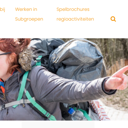
bij
Werken in
Spelbrochures
Subgroepen
regioactiviteiten