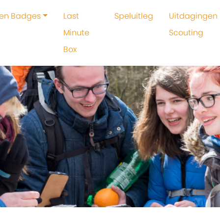
 en Badges
Last
Speluitleg
Uitdagingen 
Minute
Scouting
Box