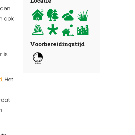
Locatie
nden
en ook
Voorbereidingstijd
 is
d
. Het
rdat
n