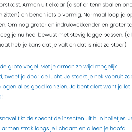
rstkast. Armen uit elkaar (alsof er tennisballen on
n zitten) en benen iets o vormig. Normaal loop je o
ten. Om nog groter en indrukwekkender en groter t
weeg je nu heel bewust met stevig logge passen. (al
gaat heb je kans dat je valt en dat is niet zo stoer)
de grote vogel. Met je armen zo wijd mogelijk
, zweef je door de lucht. Je steekt je nek vooruit zo
e ogen alles goed kan zien. Je bent alert want je let
!
 snavel tikt de specht de insecten uit hun holletjes. J
 armen strak langs je lichaam en alleen je hoofd