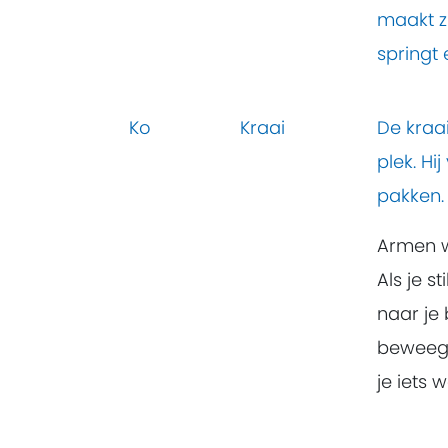
maakt z
springt
Ko
Kraai
De kraa
plek. Hi
pakken.
Armen w
Als je s
naar je 
beweeg j
je iets 