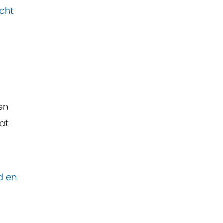
echt
ten
at
ed en