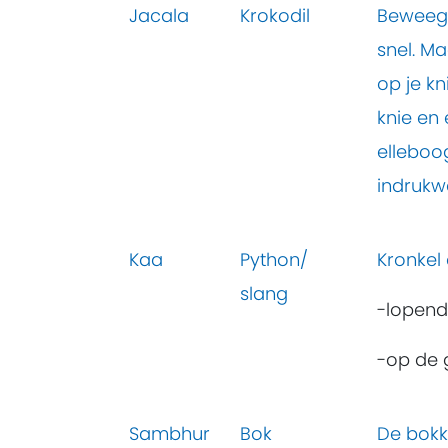
Jacala
Krokodil
Beweeg a
snel. M
op je k
knie en
elleboog
indrukw
Kaa
Python/
Kronkel
slang
-lopend
-op de 
Sambhur
Bok
De bokk