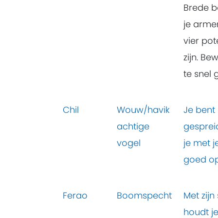
Brede bo
je arme
vier po
zijn. Be
te snel 
Chil
Wouw/havik
Je bent 
achtige
gespreid
vogel
je met j
goed op
Ferao
Boomspecht
Met zijn
houdt je