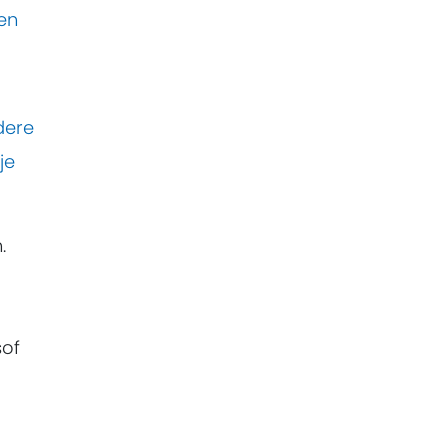
 en
dere
je
.
sof