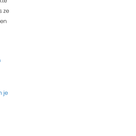
kte
s ze
nen
n
 je