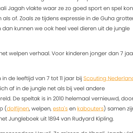
ali Jagah vlakte waar ze zo goed sport en spel ko
 als of. Zoals ze tijdens expressie in de Guha grott
n dan kunnen we ook heel veel dieren uit de jungle
het welpen verhaal. Voor kinderen jonger dan 7 jaar
n de leeftijd van 7 tot 11 jaar bij
Scouting Nederlan
h af in de jungle net als bij veel andere
eld. De speltak is in 2010 helemaal vernieuwd, doo
p (
dolfijnen
, welpen,
esta's
en
kabouters
) samen zij
et Jungleboek uit 1894 van Rudyard Kipling.