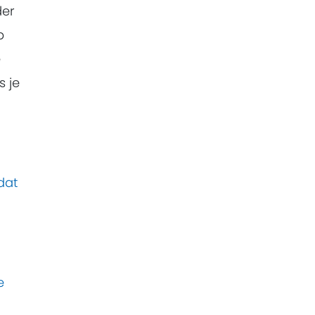
der
p
e
s je
dat
e