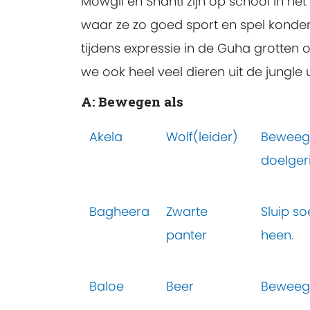
Mowgli en Shanti zijn op school in he
waar ze zo goed sport en spel konden 
tijdens expressie in de Guha grotten 
we ook heel veel dieren uit de jungle 
A: Bewegen als
Akela
Wolf(leider)
Beweeg a
doelgeri
Bagheera
Zwarte
Sluip so
panter
heen.
Baloe
Beer
Beweeg 