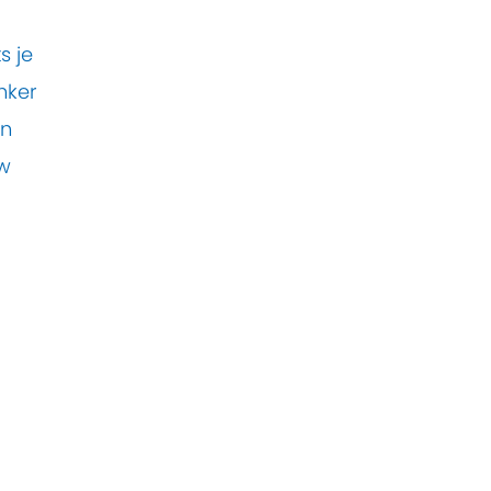
s je
nker
en
uw