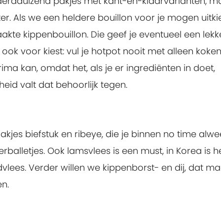
onderdduizend pakjes met kant-en-klaarvarianten, m
ter. Als we een heldere bouillon voor je mogen uitki
te kippenbouillon. Die geef je eventueel een lekk
ok voor kiest: vul je hotpot nooit met alleen koke
ima kan, omdat het, als je er ingrediënten in doet,
kheid valt dat behoorlijk tegen.
akjes biefstuk en ribeye, die je binnen no time alwee
erballetjes. Ook lamsvlees is een must, in Korea is h
dvlees. Verder willen we kippenborst- en dij, dat m
n.