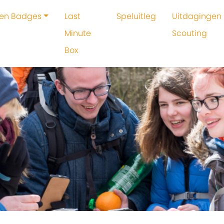
 en Badges
Last
Speluitleg
Uitdagingen 
Minute
Scouting
Box