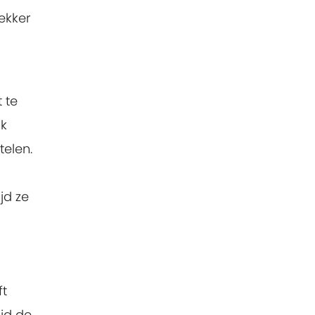
ekker
 te
ok
telen.
jd ze
ft
ijd de