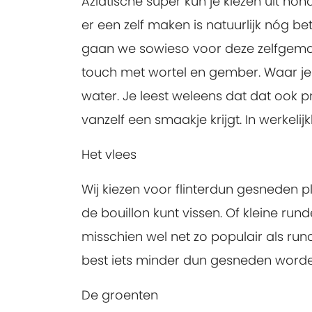
Aziatische super kun je kiezen uit h
er een zelf maken is natuurlijk nóg be
gaan we sowieso voor deze zelfgemaak
touch met wortel en gember. Waar je o
water. Je leest weleens dat dat ook pr
vanzelf een smaakje krijgt. In werkelij
Het vlees
Wij kiezen voor flinterdun gesneden pl
de bouillon kunt vissen. Of kleine rund
misschien wel net zo populair als run
best iets minder dun gesneden worde
De groenten