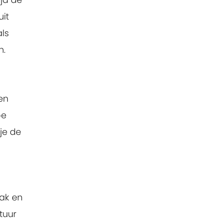
uit
als
n.
en
oe
 je de
aak en
tuur