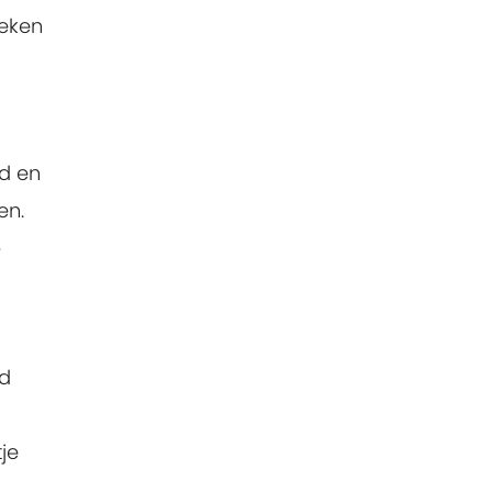
weken
ad en
en.
p
nd
je