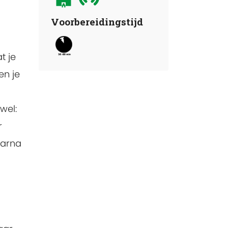
Voorbereidingstijd
t je
en je
wel:
r
aarna