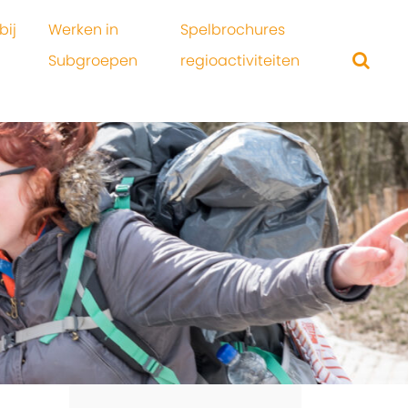
bij
Werken in
Spelbrochures
Subgroepen
regioactiviteiten