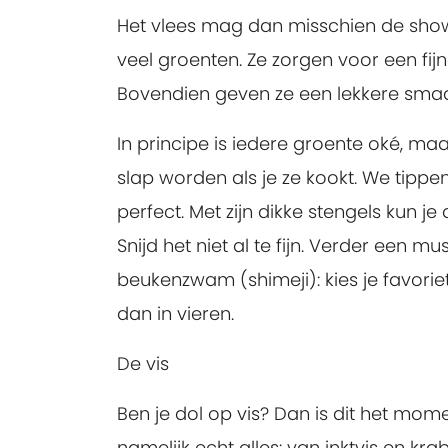
Het vlees mag dan misschien de show 
veel groenten. Ze zorgen voor een fij
Bovendien geven ze een lekkere smaa
In principe is iedere groente oké, maar
slap worden als je ze kookt. We tippen
perfect. Met zijn dikke stengels kun 
Snijd het niet al te fijn. Verder een 
beukenzwam (shimeji): kies je favoriet
dan in vieren.
De vis
Ben je dol op vis? Dan is dit het momen
namelijk echt alles: van inktvis en krab