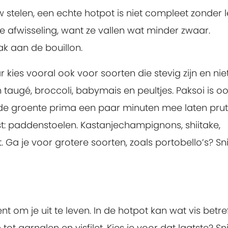
stelen, een echte hotpot is niet compleet zonder l
ne afwisseling, want ze vallen wat minder zwaar.
k aan de bouillon.
 kies vooral ook voor soorten die stevig zijn en niet
 taugé, broccoli, babymais en peultjes. Paksoi is o
je de groente prima een paar minuten mee laten prut
must: paddenstoelen. Kastanjechampignons, shiitake,
. Ga je voor grotere soorten, zoals portobello’s? Sni
t om je uit te leven. In de hotpot kan wat vis betre
 tot garnalen en visfilet. Kies je voor dat laatste? Sn