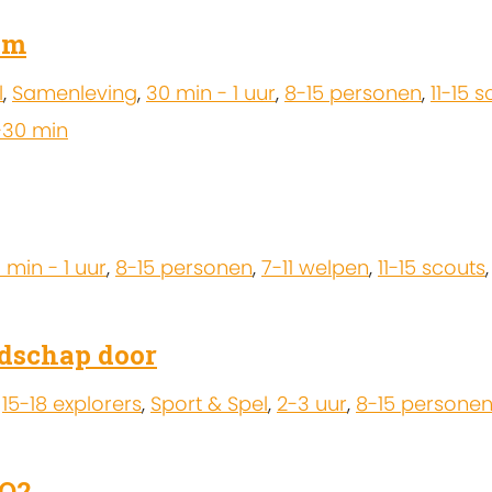
am
l
,
Samenleving
,
30 min - 1 uur
,
8-15 personen
,
11-15 
-30 min
 min - 1 uur
,
8-15 personen
,
7-11 welpen
,
11-15 scouts
dschap door
,
15-18 explorers
,
Sport & Spel
,
2-3 uur
,
8-15 persone
WO2