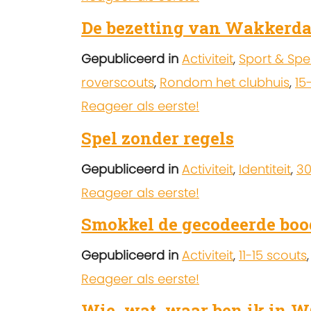
De bezetting van Wakkerd
Gepubliceerd in
Activiteit
,
Sport & Spe
roverscouts
,
Rondom het clubhuis
,
15
Reageer als eerste!
Spel zonder regels
Gepubliceerd in
Activiteit
,
Identiteit
,
30
Reageer als eerste!
Smokkel de gecodeerde boo
Gepubliceerd in
Activiteit
,
11-15 scouts
Reageer als eerste!
Wie, wat, waar ben ik in 