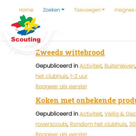
Home
Zoeken
Toevoegen
Insignes
Home
Zoeken
Kampen en kampthema's z
Zweeds wittebrood
Gepubliceerd in
Activiteit
,
Buitenleven
het clubhuis
,
1-2 uur
Reageer als eerste!
Koken met onbekende prod
Gepubliceerd in
Activiteit
,
Veilig & Ge
roverscouts
,
Rondom het clubhuis
,
30
Reageer als eerste!