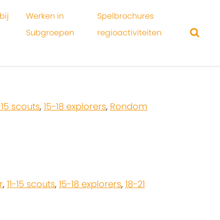
bij
Werken in
Spelbrochures
Subgroepen
regioactiviteiten
-15 scouts
,
15-18 explorers
,
Rondom
r
,
11-15 scouts
,
15-18 explorers
,
18-21