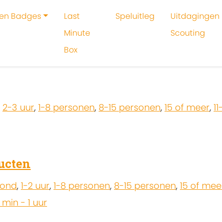
 en Badges
Last
Speluitleg
Uitdagingen 
Minute
Scouting
Box
oeken
Janneke Bruins
,
2-3 uur
,
1-8 personen
,
8-15 personen
,
15 of meer
,
11
ucten
zond
,
1-2 uur
,
1-8 personen
,
8-15 personen
,
15 of mee
 min - 1 uur