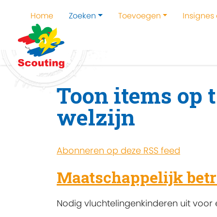
Home
Zoeken
Toevoegen
Insignes
Home
Zoeken
Kampen en kampthema's z
Toon items op 
welzijn
Abonneren op deze RSS feed
Maatschappelijk betr
Nodig vluchtelingenkinderen uit voor 