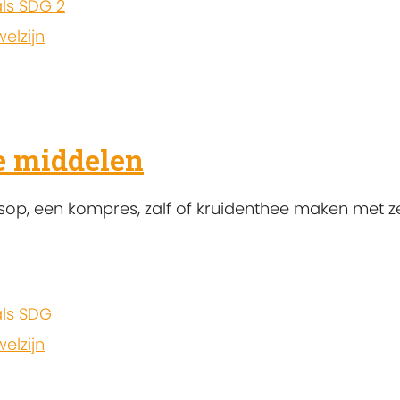
ls SDG 2
elzijn
e middelen
op, een kompres, zalf of kruidenthee maken met z
ls SDG
elzijn