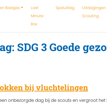
 en Badges
Last
Speluitleg
Uitdagingen 
Minute
Scouting
Box
oeken
SDG 3 Goede gezondheid en welzijn
tag: SDG 3 Goede gez
okken bij vluchtelingen
een onbezorgde dag bij de scouts en vergroot het b