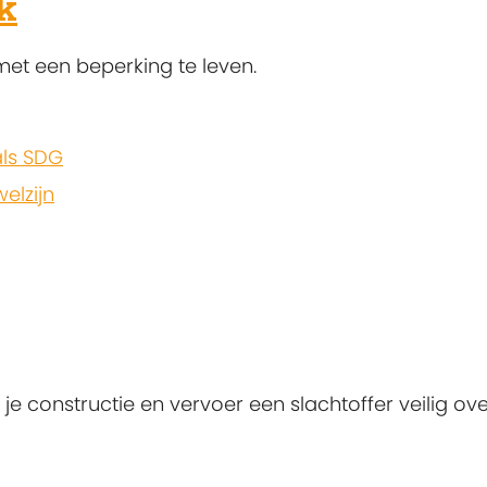
ak
met een beperking te leven.
ls SDG
elzijn
je constructie en vervoer een slachtoffer veilig ov