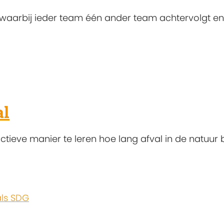
s, waarbij ieder team één ander team achtervolgt en
al
tieve manier te leren hoe lang afval in de natuur 
ls SDG