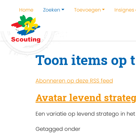
Home
Zoeken
Toevoegen
Insignes
Home
Zoeken
Kampen en kampthema's z
Toon items op t
Abonneren op deze RSS feed
Avatar levend strate
Een variatie op levend stratego in h
Getagged onder