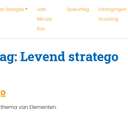
 en Badges
Last
Speluitleg
Uitdagingen 
Minute
Scouting
Box
oeken
Levend stratego
ag: Levend stratego
go
et thema van Elementen.