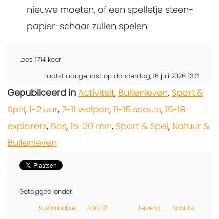
nieuwe moeten, of een spelletje steen-
papier-schaar zullen spelen.
Lees
1714
keer
Laatst aangepast op donderdag, 16 juli 2026 13:21
Gepubliceerd in
Activiteit
,
Buitenleven
,
Sport &
Spel
,
1-2 uur
,
7-11 welpen
,
11-15 scouts
,
15-18
explorers
,
Bos
,
15-30 min
,
Sport & Spel
,
Natuur &
Buitenleven
Getagged onder
Sustainable
SDG 12
Levend
Scouts