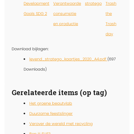
Development
Verantwoorde
stratego
Trash
Goals SDG 2
consumptie
the
en productie
Trash
day
Download bijlagen:
levend_stratego_kaartjes_2020_A4.pdf
(697
Downloads)
Gerelateerde items (op tag)
Het groene beautylab
Duurzame feestslinger
Verover de wereld met recycling
Ben jij SUS?