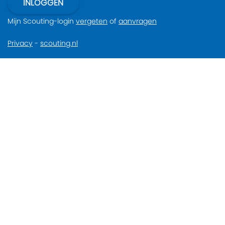
Mijn Scouting-login
vergeten
of
aanvragen
Privacy
-
scouting.nl