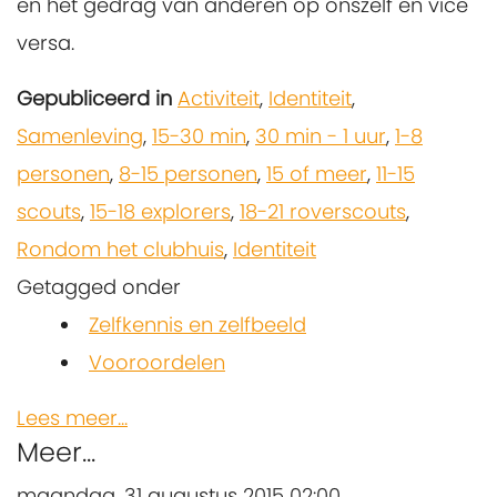
en het gedrag van anderen op onszelf en vice
versa.
Gepubliceerd in
Activiteit
,
Identiteit
,
Samenleving
,
15-30 min
,
30 min - 1 uur
,
1-8
personen
,
8-15 personen
,
15 of meer
,
11-15
scouts
,
15-18 explorers
,
18-21 roverscouts
,
Rondom het clubhuis
,
Identiteit
Getagged onder
Zelfkennis en zelfbeeld
Vooroordelen
Lees meer...
Meer...
maandag, 31 augustus 2015 02:00