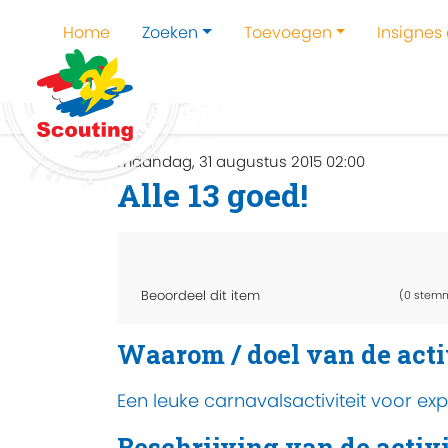
Home
Zoeken
Toevoegen
Insignes
Home
Zoeken
Kampen en kampthema's z
maandag, 31 augustus 2015 02:00
Alle 13 goed!
Beoordeel dit item
(0 stem
Waarom / doel van de acti
Een leuke carnavalsactiviteit voor ex
Beschrijving van de activi