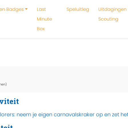
 en Badges
Last
Speluitleg
Uitdagingen 
Minute
Scouting
Box
oeken
Activiteit
Alle 13 goed!
men)
viteit
plorers: neem je eigen carnavalskraker op en zet he
teit