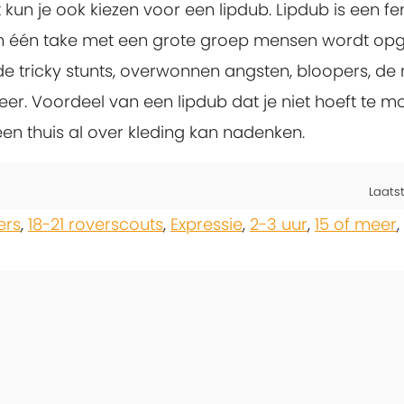
ent kun je ook kiezen voor een lipdub. Lipdub is ee
 één take met een grote groep mensen wordt opg
en: de tricky stunts, overwonnen angsten, bloopers, 
er. Voordeel van een lipdub dat je niet hoeft te 
en thuis al over kleding kan nadenken.
Laats
ers
,
18-21 roverscouts
,
Expressie
,
2-3 uur
,
15 of meer
,