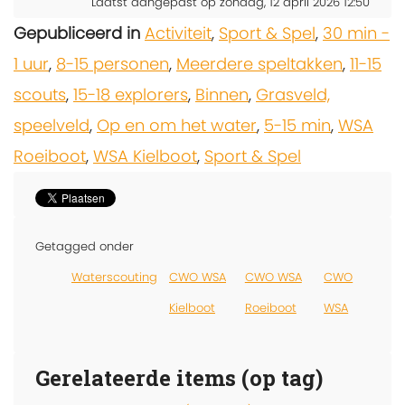
Laatst aangepast op zondag, 12 april 2026 12:50
Gepubliceerd in
Activiteit
,
Sport & Spel
,
30 min -
1 uur
,
8-15 personen
,
Meerdere speltakken
,
11-15
scouts
,
15-18 explorers
,
Binnen
,
Grasveld,
speelveld
,
Op en om het water
,
5-15 min
,
WSA
Roeiboot
,
WSA Kielboot
,
Sport & Spel
Getagged onder
Waterscouting
CWO WSA
CWO WSA
CWO
Kielboot
Roeiboot
WSA
Gerelateerde items (op tag)