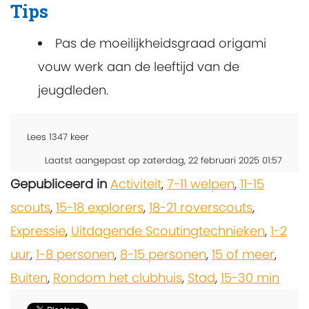
Tips
Pas de moeilijkheidsgraad origami
vouw werk aan de leeftijd van de
jeugdleden.
Lees
1347
keer
Laatst aangepast op zaterdag, 22 februari 2025 01:57
Gepubliceerd in
Activiteit
,
7-11 welpen
,
11-15
scouts
,
15-18 explorers
,
18-21 roverscouts
,
Expressie
,
Uitdagende Scoutingtechnieken
,
1-2
uur
,
1-8 personen
,
8-15 personen
,
15 of meer
,
Buiten
,
Rondom het clubhuis
,
Stad
,
15-30 min