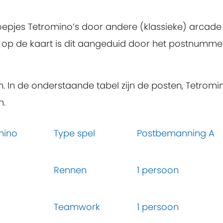
oepjes Tetromino’s door andere (klassieke) arcad
op de kaart is dit aangeduid door het postnummer en 
n. In de onderstaande tabel zijn de posten, Tetromin
n.
mino
Type spel
Postbemanning A
Rennen
1 persoon
Teamwork
1 persoon