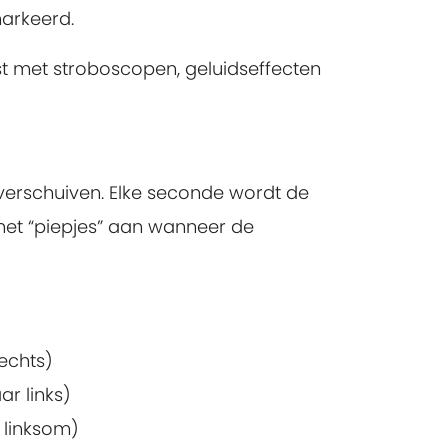
markeerd.
ust met stroboscopen, geluidseffecten
verschuiven. Elke seconde wordt de
et “piepjes” aan wanneer de
rechts)
r links)
 linksom)