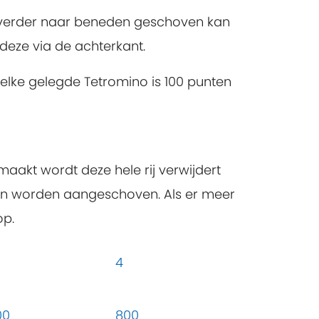
r verder naar beneden geschoven kan
deze via de achterkant.
elke gelegde Tetromino is 100 punten
aakt wordt deze hele rij verwijdert
n en worden aangeschoven. Als er meer
op.
4
00
800