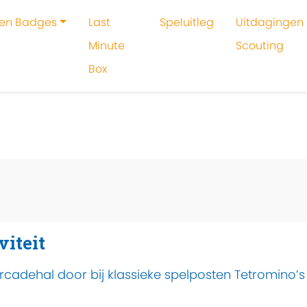
 en Badges
Last
Speluitleg
Uitdagingen 
Minute
Scouting
Box
oeken
Activiteit
Arcadefabriek
viteit
cadehal door bij klassieke spelposten Tetromino’s 