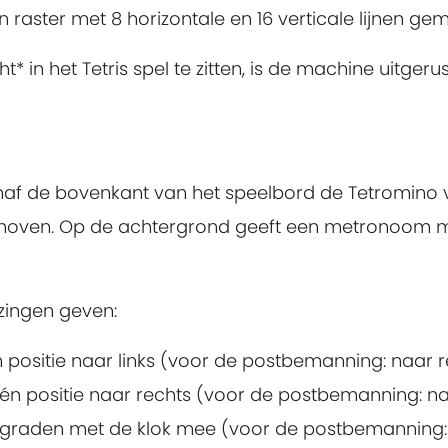
en raster met 8 horizontale en 16 verticale lijnen ge
* in het Tetris spel te zitten, is de machine uitger
naf de bovenkant van het speelbord de Tetromino 
choven. Op de achtergrond geeft een metronoom m
zingen geven:
n positie naar links (voor de postbemanning: naar 
één positie naar rechts (voor de postbemanning: naa
0 graden met de klok mee (voor de postbemanning: