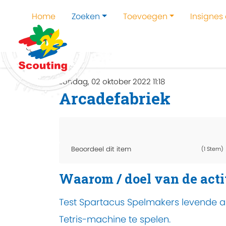
Home
Zoeken
Toevoegen
Insignes
Home
Zoeken
Kampen en kampthema's z
zondag, 02 oktober 2022 11:18
Arcadefabriek
Beoordeel dit item
(1 Stem)
Waarom / doel van de acti
Test Spartacus Spelmakers levende ar
Tetris-machine te spelen.