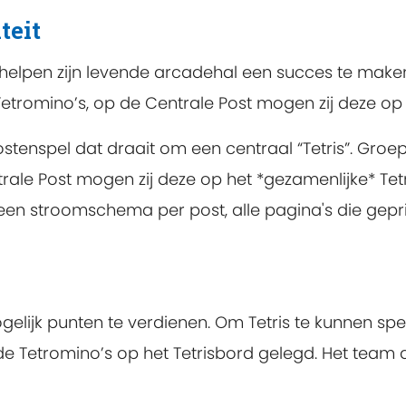
teit
lpen zijn levende arcadehal een succes te maken. 
romino’s, op de Centrale Post mogen zij deze op h
stenspel dat draait om een centraal “Tetris”. Groe
le Post mogen zij deze op het *gezamenlijke* Tetri
, een stroomschema per post, alle pagina's die gep
ogelijk punten te verdienen. Om Tetris te kunnen s
de Tetromino’s op het Tetrisbord gelegd. Het team