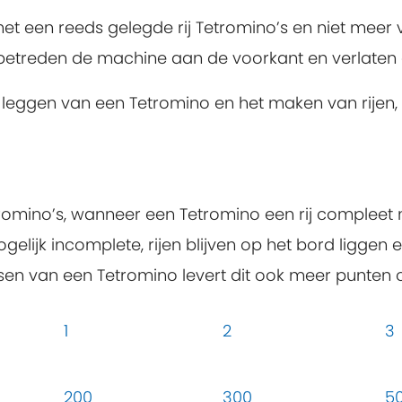
met een reeds gelegde rij Tetromino’s en niet mee
 betreden de machine aan de voorkant en verlaten 
leggen van een Tetromino en het maken van rijen, 
romino’s, wanneer een Tetromino een rij compleet m
gelijk incomplete, rijen blijven op het bord ligge
en van een Tetromino levert dit ook meer punten 
1
2
3
200
300
5