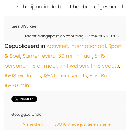
zich bij jou in de buurt hebben afgespeeld.
Lees
3193
keer
Laatst aangepast op zaterdag, 02 mei 2026 00:05
Gepubliceerd in
Activiteit
,
Internationaal
,
Sport
& Spel
,
Samenleving
,
30 min - 1 uur
,
8-15
personen
,
15 of meer
,
7-11 welpen
,
11-15 scouts
,
15-18 explorers
,
18-21 roverscouts
,
Bos
,
Buiten
,
15-30 min
Getagged onder
Vrijheid en
SDG 16 Vrede justitie en sterke