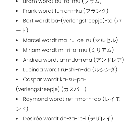
Bram wordt bu-ra-mu (ブラム)
Frank wordt fu-ra-n-ku (フランク)
Bart wordt ba-(verlengstreepje)-to (バ
ート)
Marcel wordt ma-ru-ce-ru (マルセル)
Mirjam wordt mi-ri-a-mu (ミリアム)
Andrea wordt a-n-do-re-a (アンドレア)
Lucinda wordt ru-shi-n-da (ルシンダ)
Caspar wordt ka-su-pa-
(verlengstreepje) (カスパー)
Raymond wordt re-i-mo-n-do (レイモ
ンド)
Desirée wordt de-za-re-i (デザレイ)