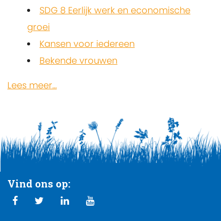
SDG 8 Eerlijk werk en economische
groei
Kansen voor iedereen
Bekende vrouwen
Lees meer...
Vind ons op: