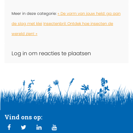
Meer in deze categorie:
« De vorm van jouw held: ga aan
de slag met klei
Insectenbril: Ontdek hoe insecten de
wereld zien! »
Log in om reacties te plaatsen
Vind ons op: