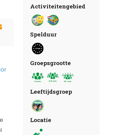
Activiteitengebied
Spelduur
Groepsgrootte
oor
Leeftijdsgroep
ke
Locatie
l