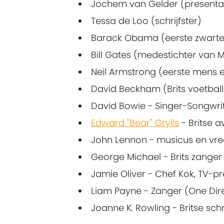
Jochem van Gelder (presenta
Tessa de Loo (schrijfster)
Barack Obama (eerste zwarte 
Bill Gates (medestichter van M
Neil Armstrong (eerste mens 
David Beckham (Brits voetball
David Bowie - Singer-Songwri
Edward "Bear" Grylls
- Britse a
John Lennon - musicus en vred
George Michael - Brits zange
Jamie Oliver - Chef Kok, TV-p
Liam Payne - Zanger (One Dir
Joanne K. Rowling - Britse schr