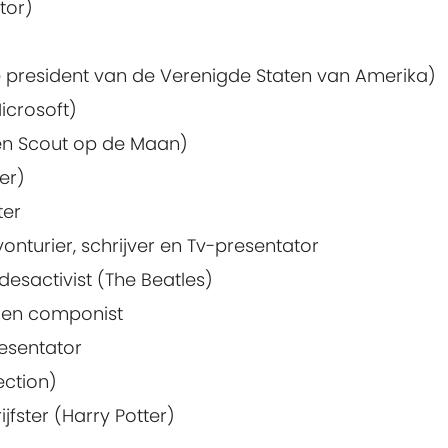
tor)
president van de Verenigde Staten van Amerika)
icrosoft)
en Scout op de Maan)
er)
ter
vonturier, schrijver en Tv-presentator
esactivist (The Beatles)
r en componist
resentator
ection)
ijfster (Harry Potter)