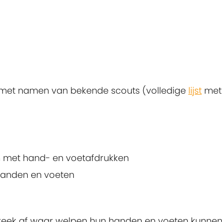
 met namen van bekende scouts (volledige
lijst
met
n met hand- en voetafdrukken
anden en voeten
preek af waar welpen hun handen en voeten kunne