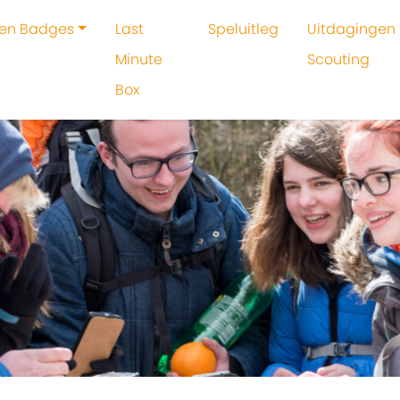
 en Badges
Last
Speluitleg
Uitdagingen 
Minute
Scouting
Box