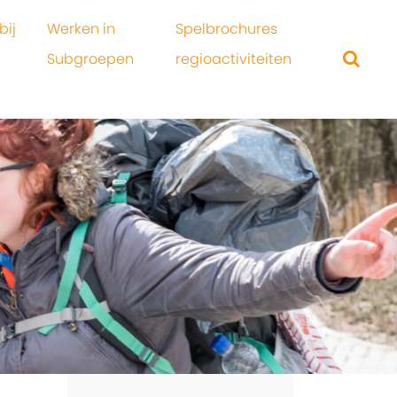
bij
Werken in
Spelbrochures
Subgroepen
regioactiviteiten