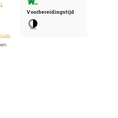
d
,
Voorbereidingstijd
outs
pen