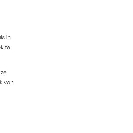
ls in
k te
 ze
jk van