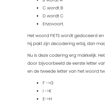
C wordt B
D wordt C
Enzovoort.
Het woord FIETS wordt gedoceerd en w
hij pakt zijn decodering erbij, dan maa
Nu is deze codering erg makkelijk. Het
door bijvoorbeeld de eerste letter van
en de tweede letter van het woord twee
F ->G
I ->K
E->H