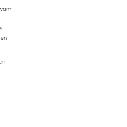
 kwam
n
e
den
en