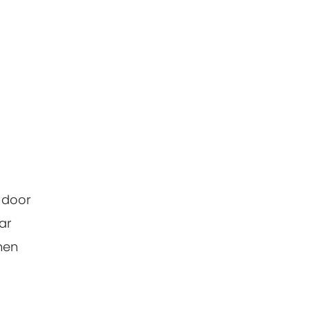
k door
ar
nen