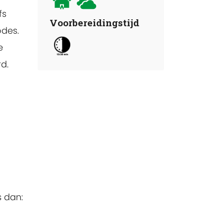
fs
Voorbereidingstijd
odes.
e
d.
 dan: