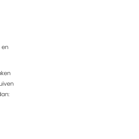
 en
aken
huiven
dan: