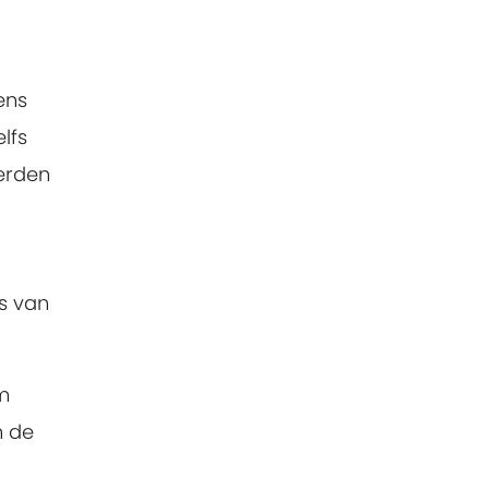
ens
lfs
werden
s van
om
m de