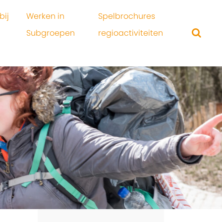
bij
Werken in
Spelbrochures
Subgroepen
regioactiviteiten