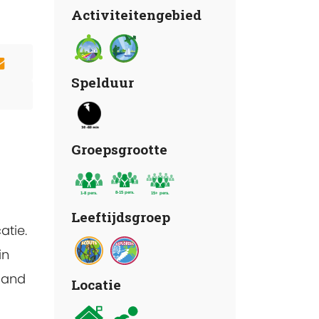
Activiteitengebied
Spelduur
Groepsgrootte
Leeftijdsgroep
atie.
in
ijand
Locatie