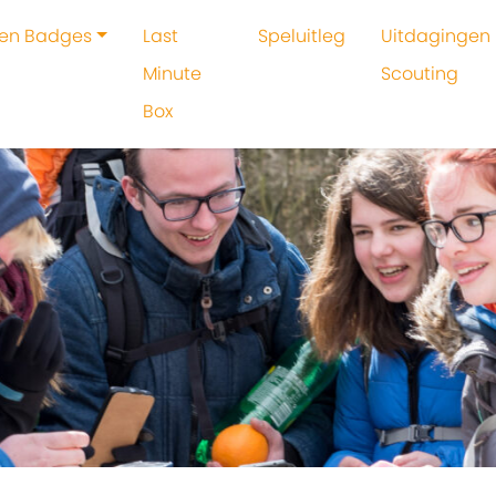
 en Badges
Last
Speluitleg
Uitdagingen 
Minute
Scouting
Box