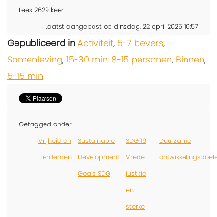
Lees
2629
keer
Laatst aangepast op dinsdag, 22 april 2025 10:57
Gepubliceerd in
Activiteit
,
5-7 bevers
,
Samenleving
,
15-30 min
,
8-15 personen
,
Binnen
,
5-15 min
Getagged onder
Vrijheid en
Sustainable
SDG 16
Duurzame
Herdenken
Development
Vrede
ontwikkelingsdoel
Goals SDG
justitie
en
sterke