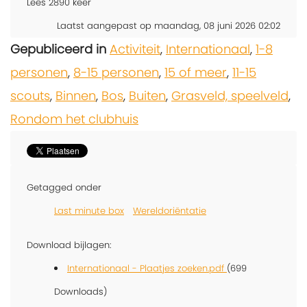
Lees
2890
keer
Laatst aangepast op maandag, 08 juni 2026 02:02
Gepubliceerd in
Activiteit
,
Internationaal
,
1-8
personen
,
8-15 personen
,
15 of meer
,
11-15
scouts
,
Binnen
,
Bos
,
Buiten
,
Grasveld, speelveld
,
Rondom het clubhuis
Getagged onder
Last minute box
Wereldoriëntatie
Download bijlagen:
Internationaal - Plaatjes zoeken.pdf
(699
Downloads)