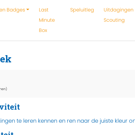
 en Badges
Last
Speluitleg
Uitdagingen 
Minute
Scouting
Box
oeken
Activiteit
Ren naar de windstreek
eek
men)
viteit
gen te leren kennen en ren naar de juiste kleur o
teit