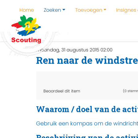
Home
Zoeken
Toevoegen
Insignes
Home
Zoeken
Kampen en kampthema's z
maandag, 31 augustus 2015 02:00
Ren naar de windstr
Beoordeel dit item
(0 stem
Waarom / doel van de acti
Gebruik een kompas om de windrichtin
Beschrijving van de activi