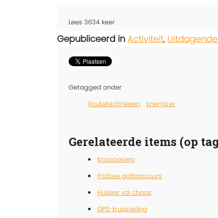
Lees
3634
keer
Gepubliceerd in
Activiteit
,
Uitdagende
Getagged onder
Routetechnieken
Energizer
Gerelateerde items (op tag
Knoopploeg
Frisbee golfparcours
Huisjes vol chaos
GPS-kruispeiling