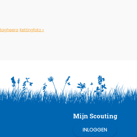
 Bagheera
Kettingfoto »
Mijn Scouting