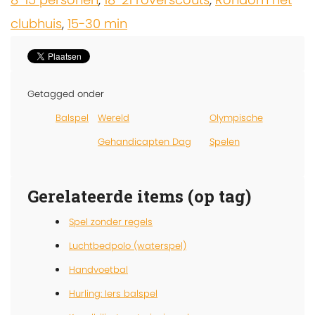
clubhuis
,
15-30 min
Getagged onder
Balspel
Wereld
Olympische
Gehandicapten Dag
Spelen
Gerelateerde items (op tag)
Spel zonder regels
Luchtbedpolo (waterspel)
Handvoetbal
Hurling: Iers balspel