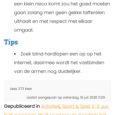
een klein risico komt zou het goed moeten
gaan zolang men geen gekke tafferelen
uithaalt en met respect met elkaar
omgaat.
Tips
Zoek blind hardlopen een op op het
internet, daarmee wordt het vastbinden
van de armen nog duidelijker.
Lees
373
keer
Laatst aangepast op zaterdag, 18 juli 2026 11:39
Gepubliceerd in
Activiteit
,
Sport & Spel
,
2-3 uur
,
8-15 personen
,
18-21 roverscouts
,
Rondom het