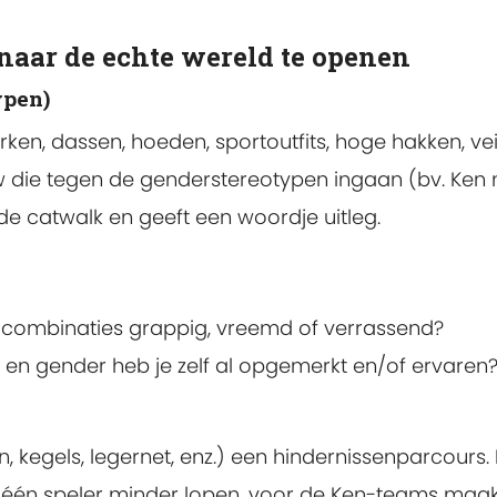
 naar de echte wereld te openen
ypen)
rken, dassen, hoeden, sportoutfits, hoge hakken, veil
 die tegen de genderstereotypen ingaan (bv. Ken 
 de catwalk en geeft een woordje uitleg.
ombinaties grappig, vreemd of verrassend?
 en gender heb je zelf al opgemerkt en/of ervaren
 kegels, legernet, enz.) een hindernissenparcours.
 één speler minder lopen, voor de Ken-teams maak 