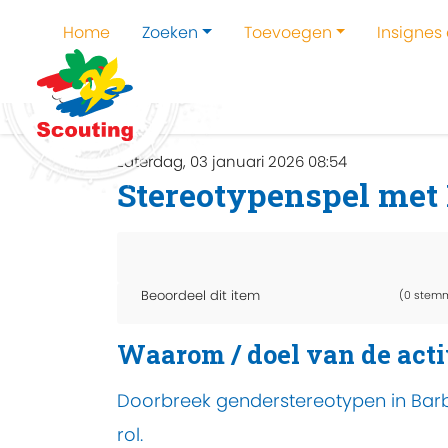
Home
Zoeken
Toevoegen
Insignes
Home
Zoeken
Kampen en kampthema's z
zaterdag, 03 januari 2026 08:54
Stereotypenspel met 
Beoordeel dit item
(0 stem
Waarom / doel van de acti
Doorbreek genderstereotypen in Barbi
rol.