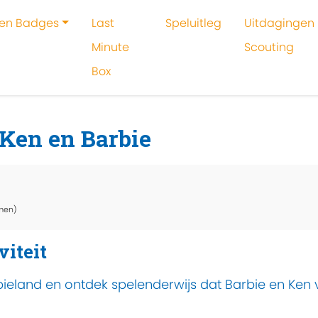
 en Badges
Last
Speluitleg
Uitdagingen 
Minute
Scouting
Box
oeken
Activiteit
Stereotypenspel met Ken en Barbie
Ken en Barbie
men)
viteit
eland en ontdek spelenderwijs dat Barbie en Ken 