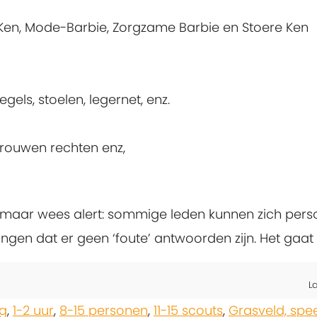
e Ken, Mode-Barbie, Zorgzame Barbie en Stoere Ken
gels, stoelen, legernet, enz.
rouwen rechten enz,
ft, maar wees alert: sommige leden kunnen zich perso
ngen dat er geen ‘foute’ antwoorden zijn. Het gaa
L
g
,
1-2 uur
,
8-15 personen
,
11-15 scouts
,
Grasveld, spe