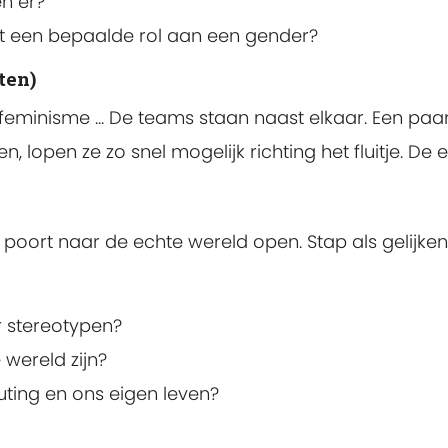
n er?
t een bepaalde rol aan een gender?
ten)
eminisme ... De teams staan naast elkaar. Een paar m
en, lopen ze zo snel mogelijk richting het fluitje. D
de poort naar de echte wereld open. Stap als gelijke
r stereotypen?
 wereld zijn?
ing en ons eigen leven?