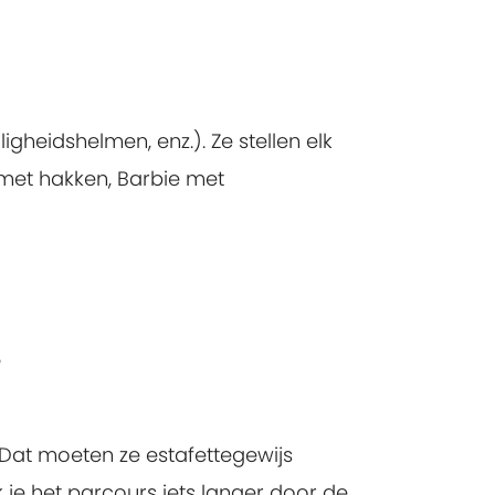
igheidshelmen, enz.). Ze stellen elk
met hakken, Barbie met
?
 Dat moeten ze estafettegewijs
je het parcours iets langer door de