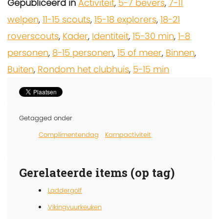
Gepubliceerd in
Activiteit
,
5-7 bevers
,
7-11
welpen
,
11-15 scouts
,
15-18 explorers
,
18-21
roverscouts
,
Kader
,
Identiteit
,
15-30 min
,
1-8
personen
,
8-15 personen
,
15 of meer
,
Binnen
,
Buiten
,
Rondom het clubhuis
,
5-15 min
Getagged onder
Complimentendag
Kampactiviteit
Gerelateerde items (op tag)
Laddergolf
Vikingvuurkeuken