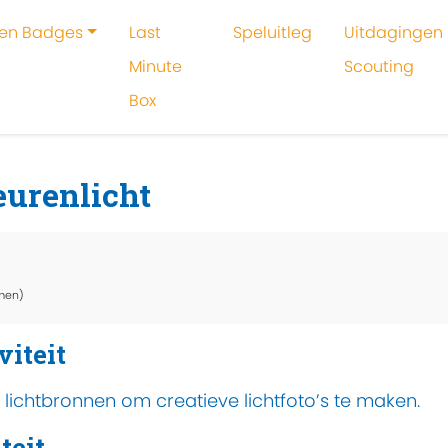
 en Badges
Last
Speluitleg
Uitdagingen 
Minute
Scouting
Box
oeken
Activiteit
Lightpainting met kleurenlicht
eurenlicht
men)
viteit
n lichtbronnen om creatieve lichtfoto’s te maken.
teit