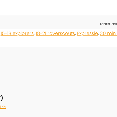
Laatst aa
,
15-18 explorers
,
18-21 roverscouts
,
Expressie
,
30 min 
)
itie