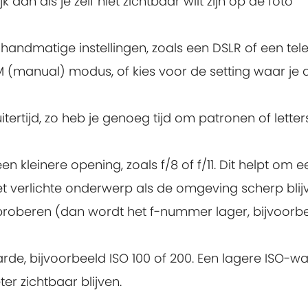
 aan als je zelf niet zichtbaar wilt zijn op de foto
andmatige instellingen, zoals een DSLR of een t
(manual) modus, of kies voor de setting waar je allee
tertijd, zo heb je genoeg tijd om patronen of letter
en kleinere opening, zoals f/8 of f/11. Dit helpt om
 verlichte onderwerp als de omgeving scherp blijven
roberen (dan wordt het f-nummer lager, bijvoorbeeld
de, bijvoorbeeld ISO 100 of 200. Een lagere ISO-wa
er zichtbaar blijven.