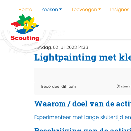
Home
Zoeken
Toevoegen
Insignes
Home
Zoeken
Kampen en kampthema's z
zondag, 02 juli 2023 14:36
Lightpainting met kl
Beoordeel dit item
(0 stem
Waarom / doel van de acti
Experimenteer met lange sluitertijd e
Beschrijving van de activi